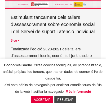
Estimulant tancament dels tallers
d’assessorament sobre economia social
i del Servei de suport i atenció individual
Blog
Finalitzada l’edició 2020-2021 dels tallers
d’assessorament tècnic, econòmic i jurídic sobre
economia social i cooperativa i del Servei de
Economia Social
utilitza cookies tècniques, de personalització,
suport i atenció individual Un any més, els tallers
anàlisi, pròpies i de tercers, que tracten dades de connexió i/o del
d’assessorament tècnic,…
dispositiu,
així com hàbits de navegació per analitzar estadístiques de l'ús
de la web i facilitar la navegació.
Més informació
ACCEPTAR
REBUTJAR