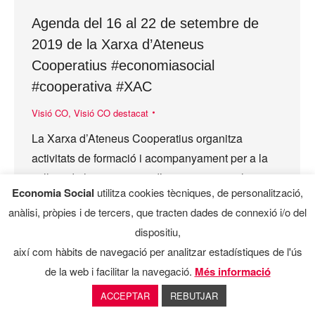
Agenda del 16 al 22 de setembre de
2019 de la Xarxa d’Ateneus
Cooperatius #economiasocial
#cooperativa #XAC
Visió CO
,
Visió CO destacat
La Xarxa d’Ateneus Cooperatius organitza
activitats de formació i acompanyament per a la
millora de les empreses d’economia social,
Economia Social
utilitza cookies tècniques, de personalització,
cooperativa i el tercer sector. A continuació podeu
anàlisi, pròpies i de tercers, que tracten dades de connexió i/o del
veure l’agenda prevista…
dispositiu,
així com hàbits de navegació per analitzar estadístiques de l'ús
de la web i facilitar la navegació.
Més informació
ACCEPTAR
REBUTJAR