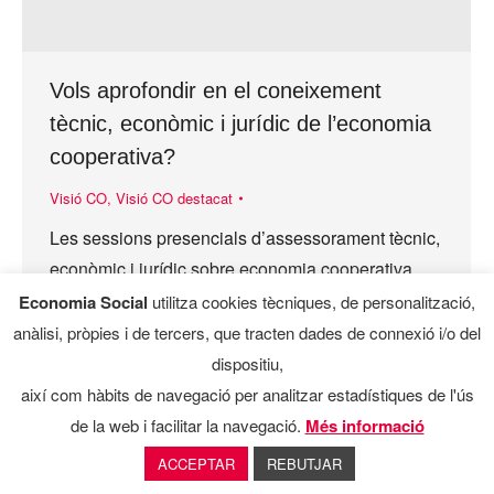
Vols aprofondir en el coneixement
tècnic, econòmic i jurídic de l’economia
cooperativa?
Visió CO
,
Visió CO destacat
Les sessions presencials d’assessorament tècnic,
econòmic i jurídic sobre economia cooperativa
són tallers que s’organitzen en el matc del
Economia Social
utilitza cookies tècniques, de personalització,
programa aracoop amb l’obtectiu d’especialitzar
anàlisi, pròpies i de tercers, que tracten dades de connexió i/o del
als prescriptors públics i privats d’empresa…
dispositiu,
així com hàbits de navegació per analitzar estadístiques de l'ús
de la web i facilitar la navegació.
Més informació
ACCEPTAR
REBUTJAR