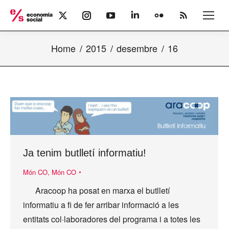
X
Instagram
YouTube
Linkedin
Flickr
Rss
page
page
page
page
page
page
opens
opens
opens
opens
opens
opens
Home
2015
desembre
16
in
in
in
in
in
in
new
new
new
new
new
new
window
window
window
window
window
window
Ja tenim butlletí informatiu!
Món CO
,
Món CO
Aracoop ha posat en marxa el butlletí
informatiu a fi de fer arribar informació a les
entitats col·laboradores del programa i a totes les