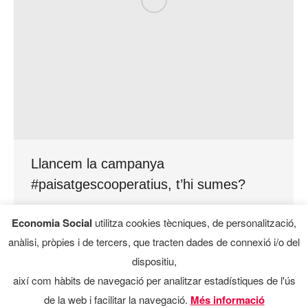
Llancem la campanya
#paisatgescooperatius, t’hi sumes?
Visió CO
,
Visió CO destacat
Economia Social
utilitza cookies tècniques, de personalització,
En el marc del Programa d’Economia Social de la
anàlisi, pròpies i de tercers, que tracten dades de connexió i/o del
Generalitat s’estan elaborant materials
dispositiu,
audiovisuals amb experiències de l’economia
així com hàbits de navegació per analitzar estadístiques de l'ús
social i solidària que mostren els paisatges
de la web i facilitar la navegació.
Més informació