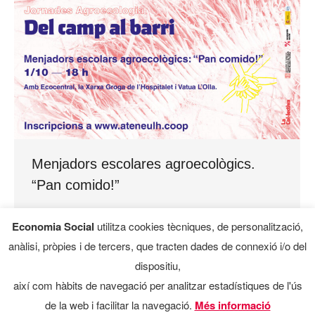
Menjadors escolares agroecològics.
“Pan comido!”
Xerrada online Amb la participació
Economia Social
utilitza cookies tècniques, de personalització,
d‘Ecocentral (central de compres per menjadors
anàlisi, pròpies i de tercers, que tracten dades de connexió i/o del
escolars ecològics), de la Xarxa Groga de
dispositiu,
l’Hospitalet (plataforma que neix amb la voluntat
així com hàbits de navegació per analitzar estadístiques de l'ús
de teixir una xarxa entre els diferents col·lectius
de la web i facilitar la navegació.
Més informació