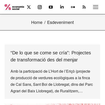
X
Instagram
YouTube
Linkedin
Flickr
Rss
page
page
page
page
page
page
opens
opens
opens
opens
opens
opens
Home
Esdeveniment
in
in
in
in
in
in
new
new
new
new
new
new
window
window
window
window
window
window
“De lo que se come se cría”: Projectes
de transformació des del menjar
Amb la participació de L’Hort de l’Eriçò (projecte
de producció de verdures ecològiques a la finca
de Cal Sans, Sant Boi de Llobregat, dins del Parc
Agrari del Baix Llobregat), de Ruralitzem,…