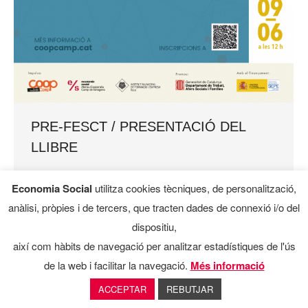
PRE-FESCT / PRESENTACIÓ DEL
LLIBRE
PRE- FESCT 2021 ACTES PREVIS A LA 3a
Economia Social
utilitza cookies tècniques, de personalització,
FIRA D’ECONOMIA SOLIDÀRIA DEL CAMP DE
anàlisi, pròpies i de tercers, que tracten dades de connexió i/o del
TARRAGONA PRESENTACIÓ DEL LLIBRE:
dispositiu,
“L’economia social i solidària a Catalunya.
així com hàbits de navegació per analitzar estadístiques de l'ús
Fonaments teòrics i reptes estratègics” 09…
de la web i facilitar la navegació.
Més informació
ACCEPTAR
REBUTJAR