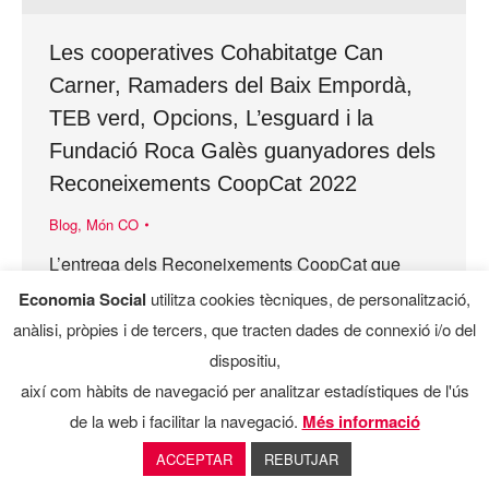
Les cooperatives Cohabitatge Can
Carner, Ramaders del Baix Empordà,
TEB verd, Opcions, L’esguard i la
Fundació Roca Galès guanyadores dels
Reconeixements CoopCat 2022
Blog
,
Món CO
L’entrega dels Reconeixements CoopCat que
atorga la Confederació de Cooperatives de
Economia Social
utilitza cookies tècniques, de personalització,
Catalunya ha distingit la feina i els mèrits del
anàlisi, pròpies i de tercers, que tracten dades de connexió i/o del
cooperativisme arreu de Catalunya en una gala
dispositiu,
celebrada el passat…
així com hàbits de navegació per analitzar estadístiques de l'ús
de la web i facilitar la navegació.
Més informació
ACCEPTAR
REBUTJAR